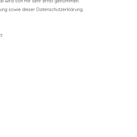
ail wird von mir sehr ernst genommen.
ung sowie dieser Datenschutzerklärung.
t: