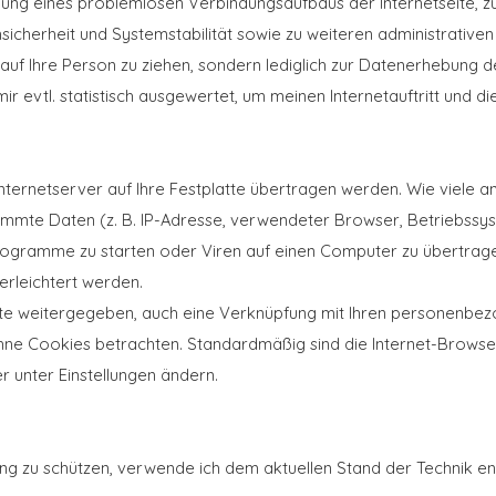
llung eines problemlosen Verbindungsaufbaus der Internetseite, z
msicherheit und Systemstabilität sowie zu weiteren administrativ
 auf Ihre Person zu ziehen, sondern lediglich zur Datenerhebung
 evtl. statistisch ausgewertet, um meinen Internetauftritt und di
Internetserver auf Ihre Festplatte übertragen werden. Wie viele 
timmte Daten (z. B. IP-Adresse, verwendeter Browser, Betriebssy
gramme zu starten oder Viren auf einen Computer zu übertragen
erleichtert werden.
e weitergegeben, auch eine Verknüpfung mit Ihren personenbezog
ohne Cookies betrachten. Standardmäßig sind die Internet-Browse
r unter Einstellungen ändern.
ung zu schützen, verwende ich dem aktuellen Stand der Technik e