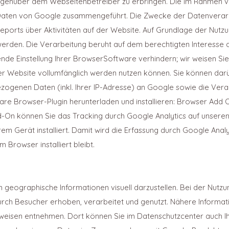
gegenüber dem Webseitenbetreiber zu erbringen. Die im Rahmen 
n Daten von Google zusammengeführt. Die Zwecke der Datenverarb
ports über Aktivitäten auf der Website. Auf Grundlage der Nutzu
erden. Die Verarbeitung beruht auf dem berechtigten Interesse 
e Einstellung Ihrer BrowserSoftware verhindern; wir weisen Sie j
er Website vollumfänglich werden nutzen können. Sie können dar
zogenen Daten (inkl. Ihrer IP-Adresse) an Google sowie die Ver
are Browser-Plugin herunterladen und installieren: Browser Add O
d-On können Sie das Tracking durch Google Analytics auf unseren 
rem Gerät installiert. Damit wird die Erfassung durch Google Anal
 Browser installiert bleibt.
 geographische Informationen visuell darzustellen. Bei der Nu
urch Besucher erhoben, verarbeitet und genutzt. Nähere Informa
isen entnehmen. Dort können Sie im Datenschutzcenter auch Ihr