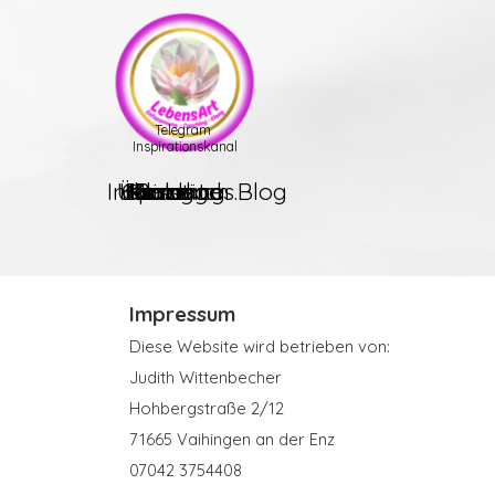
Direkt zum Seiteninhalt
Telegram 
Inspirationskanal
Inspirations.Blog
Über mich
Kontakt
Coaching
Massage
Kurse
Home
Klang
Balance
Impressum
Diese Website wird betrieben von:
Judith Wittenbecher
Hohbergstraße 2/12
71665 Vaihingen an der Enz
07042 3754408