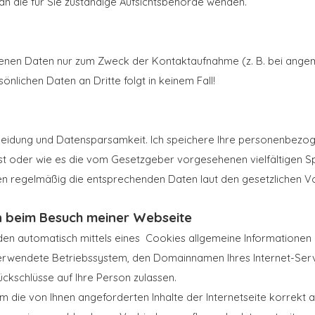
an die für Sie zuständige Aufsichtsbehörde wenden.
enen Daten nur zum Zweck der Kontaktaufnahme (z. B. bei angem
nlichen Daten an Dritte folgt in keinem Fall!
meidung und Datensparsamkeit. Ich speichere Ihre personenbezoge
ist oder wie es die vom Gesetzgeber vorgesehenen vielfältigen S
den regelmäßig die entsprechenden Daten laut den gesetzlichen Vo
n beim Besuch meiner Webseite
den automatisch mittels eines Cookies allgemeine Informationen 
verwendete Betriebssystem, den Domainnamen Ihres Internet-Servi
ückschlüsse auf Ihre Person zulassen.
m die von Ihnen angeforderten Inhalte der Internetseite korrekt a