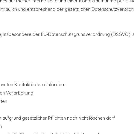
ches auf meiner Internetseite und einer Kontaktaufnahme per E-M
traulich und entsprechend der gesetzlichen Datenschutzverordn
ze, insbesondere der EU-Datenschutzgrundverordnung (DSGVO) is
annten Kontaktdaten einfordern:
ren Verarbeitung
aten
 aufgrund gesetzlicher Pflichten noch nicht löschen darf
n