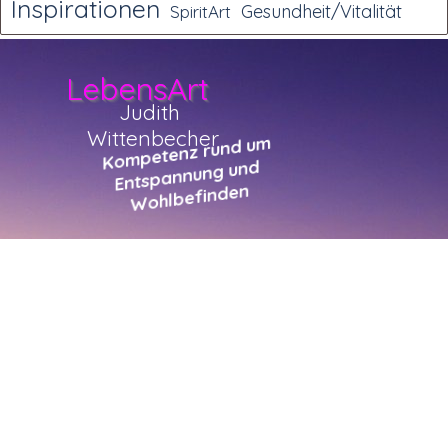
Inspirationen
Gesundheit/Vitalität
SpiritArt
LebensArt
Judith 
Wittenbecher
Kompetenz rund um 
Entspannung und 
Wohlbefinden
Zurück zum Seiteninhalt