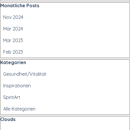
Block überspringen Monatliche Posts
Monatliche Posts
Nov 2024
Mär 2024
Mär 2023
Feb 2023
Block überspringen Kategorien
Kategorien
Gesundheit/Vitalität
Inspirationen
SpiritArt
Alle Kategorien
Block überspringen Clouds
Clouds